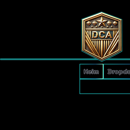
Heim
Dropd